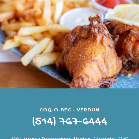
COQ-O-BEC - VERDUN
(514) 767-6444