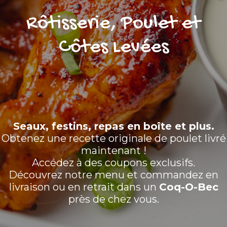
Rôtisserie, Poulet et
Côtes Levées
Seaux, festins, repas en boîte et plus.
Obtenez une recette originale de poulet livré
maintenant !
Accédez à des coupons exclusifs.
Découvrez notre menu et commandez en
livraison ou en retrait dans un
Coq-O-Bec
près de chez vous.