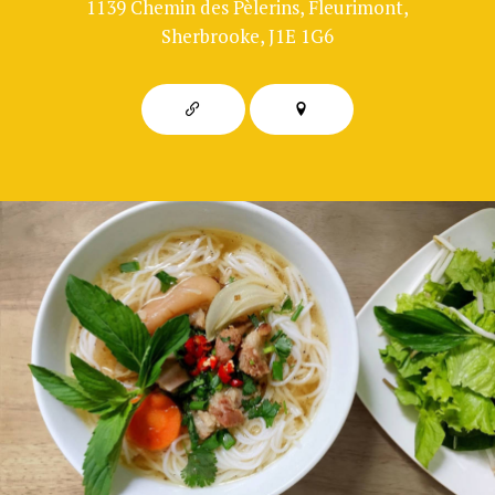
1139 Chemin des Pèlerins, Fleurimont,
Sherbrooke, J1E 1G6