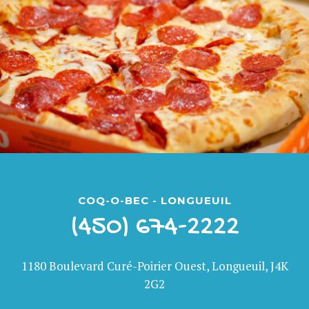
COQ-O-BEC - LONGUEUIL
(450) 674-2222
1180 Boulevard Curé-Poirier Ouest, Longueuil, J4K
2G2